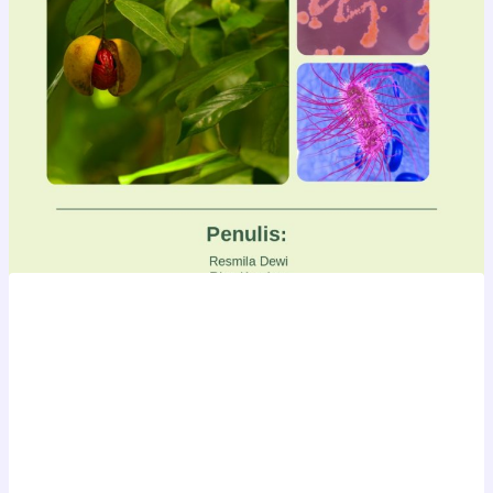
POTENSI EKSTRAK
METANOL BIJI PALA
(Myristica fragrans Houtt.)
SEBAGAI ANTIBAKTERI
ALAMI TERHADAP