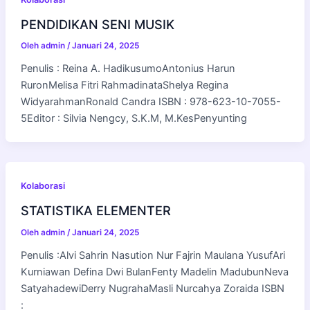
PENDIDIKAN SENI MUSIK
Oleh
admin
/
Januari 24, 2025
Penulis : Reina A. HadikusumoAntonius Harun
RuronMelisa Fitri RahmadinataShelya Regina
WidyarahmanRonald Candra ISBN : 978-623-10-7055-
5Editor : Silvia Nengcy, S.K.M, M.KesPenyunting
Kolaborasi
STATISTIKA ELEMENTER
Oleh
admin
/
Januari 24, 2025
Penulis :Alvi Sahrin Nasution Nur Fajrin Maulana YusufAri
Kurniawan Defina Dwi BulanFenty Madelin MadubunNeva
SatyahadewiDerry NugrahaMasli Nurcahya Zoraida ISBN
: