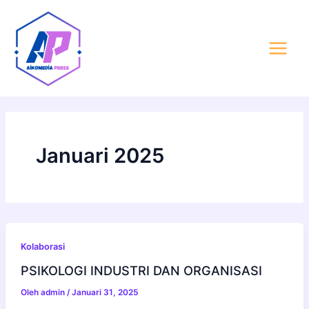
Lewati
Post
Main
ke
pagination
Menu
konten
Januari 2025
Kolaborasi
PSIKOLOGI INDUSTRI DAN ORGANISASI
Oleh
admin
/
Januari 31, 2025