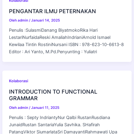
Kolaborasi
PENGANTAR ILMU PETERNAKAN
Oleh
admin
/
Januari 14, 2025
Penulis :SulasmiDanang BiyatmokoRika Hari
LestariNurfaidaReski AmaliahIndrianiArnold Ismael
Kewilaa Tintin RostiniNursani ISBN : 978-623-10-6613-8
Editor : Ari Yanto, M.Pd.Penyunting : Yuliatri
Kolaborasi
INTRODUCTION TO FUNCTIONAL
GRAMMAR
Oleh
admin
/
Januari 11, 2025
Penulis : Septy IndriantyNur Qalbi RustanRusdiana
JunaidRustan SantariaYulia Savhika. SHafirah
PatangViktor SiumarlataSri DamayantiRahmawati Upa