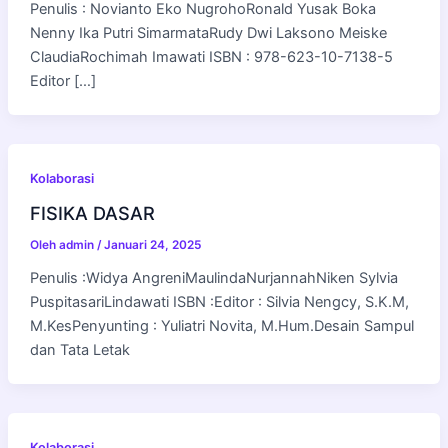
Penulis : Novianto Eko NugrohoRonald Yusak Boka
Nenny Ika Putri SimarmataRudy Dwi Laksono Meiske
ClaudiaRochimah Imawati ISBN : 978-623-10-7138-5
Editor […]
Kolaborasi
FISIKA DASAR
Oleh
admin
/
Januari 24, 2025
Penulis :Widya AngreniMaulindaNurjannahNiken Sylvia
PuspitasariLindawati ISBN :Editor : Silvia Nengcy, S.K.M,
M.KesPenyunting : Yuliatri Novita, M.Hum.Desain Sampul
dan Tata Letak
Kolaborasi