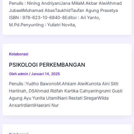
Penulis : Nining AndriyaniJana MiliaM.Akbar AlwiAhmad
JubaeliMuhamad AbasTaukhidTaufan Agung Prasetya
ISBN : 978-623-10-6840-8Editor : Ari Yanto,
M.Pd.Penyunting : Yuliatri Novita,
Kolaborasi
PSIKOLOGI PERKEMBANGAN
Oleh
admin
/
Januari 14, 2025
Penulis :Yudho BawonoM.Ahkam AlwiKurrota Aini Sitti
Hartinah, DSAhmad Ridfah Kartika CahyaningrumI Gusti
Agung Ayu Yunita UtamiNani Restati SiregarWilda
AnsarIrdiantiHaerani Nur