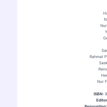
H
N
Nur
Y
Ge
Sa
Rahmat P
Sask
Rein
He
Nur F
ISBN:
9
Editor
Penyunting: