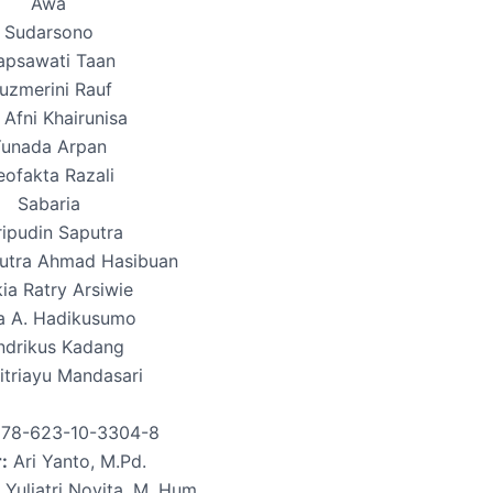
Awa
Sudarsono
apsawati Taan
uzmerini Rauf
 Afni Khairunisa
unada Arpan
ofakta Razali
Sabaria
ripudin Saputra
utra Ahmad Hasibuan
ia Ratry Arsiwie
a A. Hadikusumo
ndrikus Kadang
itriayu Mandasari
78-623-10-3304-8
:
Ari Yanto, M.Pd.
Yuliatri Novita, M. Hum.