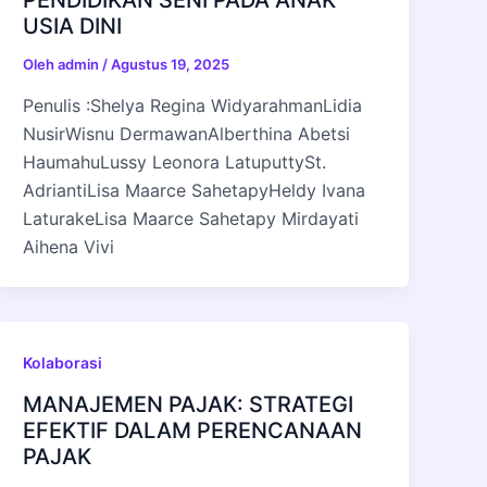
PENDIDIKAN SENI PADA ANAK
USIA DINI
Oleh
admin
/
Agustus 19, 2025
Penulis :Shelya Regina WidyarahmanLidia
NusirWisnu DermawanAlberthina Abetsi
HaumahuLussy Leonora LatuputtySt.
AdriantiLisa Maarce SahetapyHeldy Ivana
LaturakeLisa Maarce Sahetapy Mirdayati
Aihena Vivi
Kolaborasi
MANAJEMEN PAJAK: STRATEGI
EFEKTIF DALAM PERENCANAAN
PAJAK