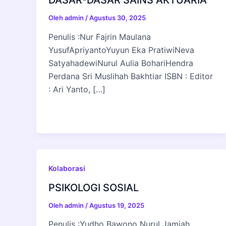
DASAR-DASAR SAINS AKTUARIA
Oleh
admin
/
Agustus 30, 2025
Penulis :Nur Fajrin Maulana
YusufApriyantoYuyun Eka PratiwiNeva
SatyahadewiNurul Aulia BohariHendra
Perdana Sri Muslihah Bakhtiar ISBN : Editor
: Ari Yanto, […]
Kolaborasi
PSIKOLOGI SOSIAL
Oleh
admin
/
Agustus 19, 2025
Penulis :Yudho Bawono Nurul Jamiah