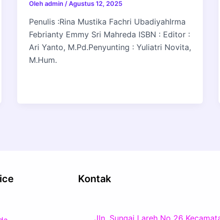
Oleh
admin
/
Agustus 12, 2025
Penulis :Rina Mustika Fachri UbadiyahIrma
Febrianty Emmy Sri Mahreda ISBN : Editor :
Ari Yanto, M.Pd.Penyunting : Yuliatri Novita,
M.Hum.
ice
Kontak
Jln. Sungai Lareh No 26 Kecamat