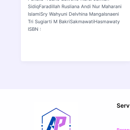
SidiqFaradillah Rusliana Andi Nur Maharani
IslamiSry Wahyuni Delvhina MangaIsnaeni
Tri Sugiarti M BakriSakmawatiHasmawaty
ISBN :
Serv