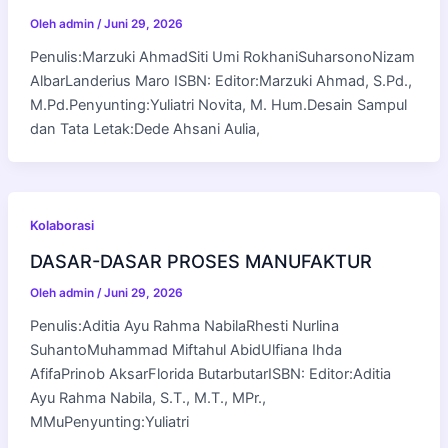
Oleh
admin
/
Juni 29, 2026
Penulis:Marzuki AhmadSiti Umi RokhaniSuharsonoNizam
AlbarLanderius Maro ISBN: Editor:Marzuki Ahmad, S.Pd.,
M.Pd.Penyunting:Yuliatri Novita, M. Hum.Desain Sampul
dan Tata Letak:Dede Ahsani Aulia,
Kolaborasi
DASAR-DASAR PROSES MANUFAKTUR
Oleh
admin
/
Juni 29, 2026
Penulis:Aditia Ayu Rahma NabilaRhesti Nurlina
SuhantoMuhammad Miftahul AbidUlfiana Ihda
AfifaPrinob AksarFlorida ButarbutarISBN: Editor:Aditia
Ayu Rahma Nabila, S.T., M.T., MPr.,
MMuPenyunting:Yuliatri