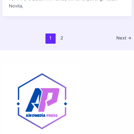
Novita,
1
2
Next
→