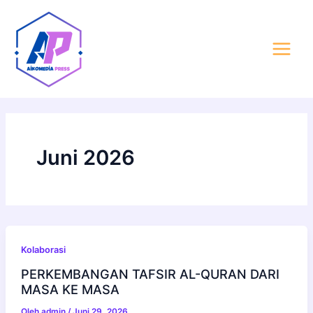
Lewati
Post
Main
ke
pagination
Menu
konten
Juni 2026
Kolaborasi
PERKEMBANGAN TAFSIR AL-QURAN DARI
MASA KE MASA
Oleh
admin
/
Juni 29, 2026