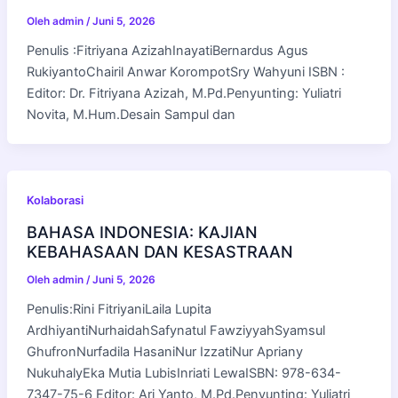
Oleh
admin
/
Juni 5, 2026
Penulis :Fitriyana AzizahInayatiBernardus Agus
RukiyantoChairil Anwar KorompotSry Wahyuni ISBN :
Editor: Dr. Fitriyana Azizah, M.Pd.Penyunting: Yuliatri
Novita, M.Hum.Desain Sampul dan
Kolaborasi
BAHASA INDONESIA: KAJIAN
KEBAHASAAN DAN KESASTRAAN
Oleh
admin
/
Juni 5, 2026
Penulis:Rini FitriyaniLaila Lupita
ArdhiyantiNurhaidahSafynatul FawziyyahSyamsul
GhufronNurfadila HasaniNur IzzatiNur Apriany
NukuhalyEka Mutia LubisInriati LewaISBN: 978-634-
7347-75-6 Editor: Ari Yanto, M.Pd.Penyunting: Yuliatri