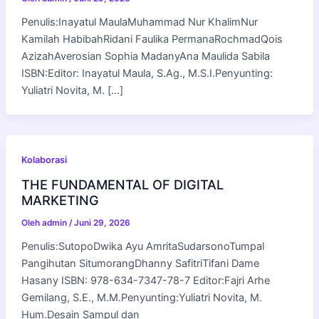
Penulis:Inayatul MaulaMuhammad Nur KhalimNur
Kamilah HabibahRidani Faulika PermanaRochmadQois
AzizahAverosian Sophia MadanyAna Maulida Sabila
ISBN:Editor: Inayatul Maula, S.Ag., M.S.I.Penyunting:
Yuliatri Novita, M. […]
Kolaborasi
THE FUNDAMENTAL OF DIGITAL
MARKETING
Oleh
admin
/
Juni 29, 2026
Penulis:SutopoDwika Ayu AmritaSudarsonoTumpal
Pangihutan SitumorangDhanny SafitriTifani Dame
Hasany ISBN: 978-634-7347-78-7 Editor:Fajri Arhe
Gemilang, S.E., M.M.Penyunting:Yuliatri Novita, M.
Hum.Desain Sampul dan