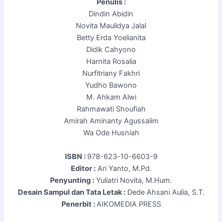
Penulis :
Dindin Abidin
Novita Maulidya Jalal
Betty Erda Yoelianita
Didik Cahyono
Harnita Rosalia
Nurfitriany Fakhri
Yudho Bawono
M. Ahkam Alwi
Rahmawati Shoufiah
Amirah Aminanty Agussalim
Wa Ode Husniah
ISBN :
978-623-10-6603-9
Editor :
Ari Yanto, M.Pd.
Penyunting :
Yuliatri Novita, M.Hum.
Desain Sampul dan Tata Letak :
Dede Ahsani Aulia, S.T.
Penerbit :
AIKOMEDIA PRESS