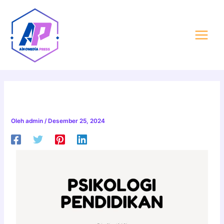
Lewati
Post
Main
ke
navigation
Menu
konten
PSIKOLOGI PENDIDIKAN
Oleh
admin
/
Desember 25, 2024