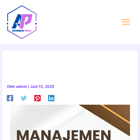
Lewati
Post
Main
ke
navigation
Menu
konten
MANAJEMEN
OPERASIONAL
Oleh
admin
/
Juni 13, 2025