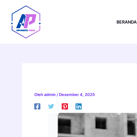
Lewati
Post
ke
navigation
konten
BERANDA
MANAJEMEN KONSTRU
Oleh
admin
/
Desember 4, 2025