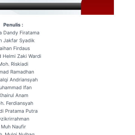
Penulis :
a Dandy Firatama
 Jakfar Syadik
aihan Firdaus
 Helmi Zaki Wardi
Moh. Riskiadi
mad Ramadhan
alqi Andriansyah
uhammad Ifan
Khairul Anam
h. Ferdiansyah
di Pratama Putra
zikrirrahman
Muh Naufir
. Mulqi Nulhaq