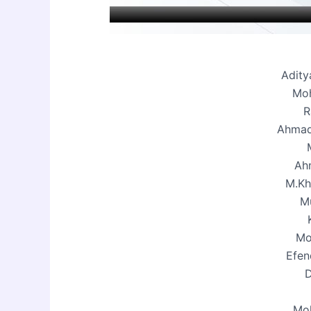
Adity
Moh
R
Ahmad
Ah
M.Kh
M
Mo
Efen
D
Moh