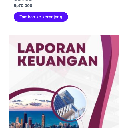
Dinilai
Rp
70.000
0
dari
5
Tambah ke keranjang